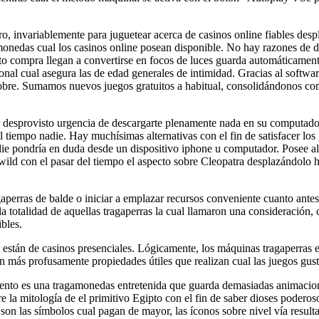
ro, invariablemente para juguetear acerca de casinos online fiables des
nedas cual los casinos online posean disponible. No hay razones de du
eto compra llegan a convertirse en focos de luces guarda automáticament
nal cual asegura las de edad generales de intimidad. Gracias al softwa
bre. Sumamos nuevos juegos gratuitos a habitual, consolidándonos com
r desprovisto urgencia de descargarte plenamente nada en su computador
del tiempo nadie. Hay muchísimas alternativas con el fin de satisfacer lo
adie pondrí­a en duda desde un dispositivo iphone u computador. Posee al
 wild con el pasar del tiempo el aspecto sobre Cleopatra desplazándolo h
gaperras de balde o iniciar a emplazar recursos conveniente cuanto ante
la totalidad de aquellas tragaperras la cual llamaron una consideración
bles.
l están de casinos presenciales. Lógicamente, los máquinas tragaperras en
n más profusamente propiedades útiles que realizan cual las juegos gust
ento es una tragamonedas entretenida que guarda demasiadas animacione
e la mitología de el primitivo Egipto con el fin de saber dioses podero
on las símbolos cual pagan de mayor, las íconos sobre nivel ví­a resulta