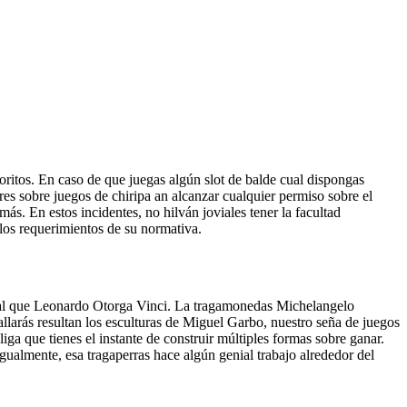
avoritos. En caso de que juegas algún slot de balde cual dispongas
res sobre juegos de chiripa an alcanzar cualquier permiso sobre el
s. En estos incidentes, no hilván joviales tener la facultad
 los requerimientos de su normativa.
igual que Leonardo Otorga Vinci. La tragamonedas Michelangelo
llarás resultan los esculturas de Miguel Garbo, nuestro seña de juegos
iga que tienes el instante de construir múltiples formas sobre ganar.
ualmente, esa tragaperras hace algún genial trabajo alrededor del