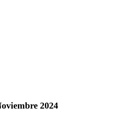
 Noviembre 2024