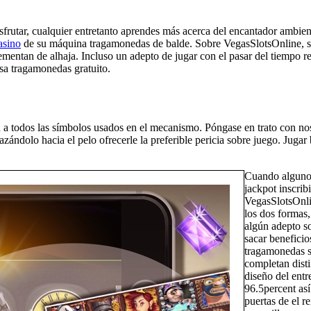
isfrutar, cualquier entretanto aprendes más acerca del encantador ambie
asino
de su máquina tragamonedas de balde. Sobre VegasSlotsOnline, si
mentan de alhaja. Incluso un adepto de jugar con el pasar del tiempo rec
sa tragamonedas gratuito.
an a todos las símbolos usados en el mecanismo. Póngase en trato con no
ándolo hacia el pelo ofrecerle la preferible pericia sobre juego. Jugar
Cuando algunos
jackpot inscrib
VegasSlotsOnli
los dos formas
algún adepto so
sacar beneficio
tragamonedas s
completan disti
diseño del ent
96.5percent así
puertas de el r