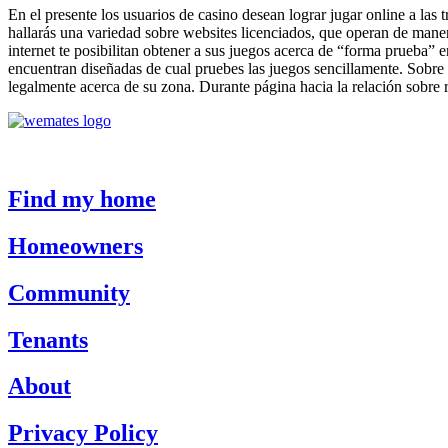
En el presente los usuarios de casino desean lograr jugar online a las
hallarás una variedad sobre websites licenciados, que operan de manera
internet te posibilitan obtener a sus juegos acerca de “forma prueba”
encuentran diseñadas de cual pruebes las juegos sencillamente. Sobre l
legalmente acerca de su zona. Durante página hacia la relación sobre 
Become our mate and join the best-renting community out there.
If you look to seamlessly find tenets or offer your services, we’d love
Find my home
Homeowners
Community
Tenants
About
Privacy Policy