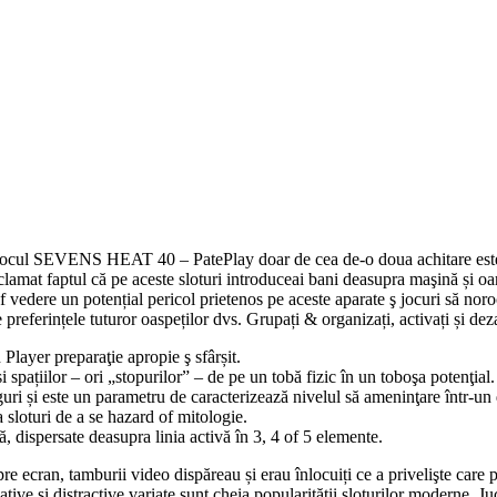
cul SEVENS HEAT 40 – PatePlay doar de cea de-o doua achitare este ş s
clamat faptul că pe aceste sloturi introduceai bani deasupra maşină și oare
vedere un potențial pericol prietenos pe aceste aparate ş jocuri să noroci
referințele tuturor oaspeților dvs. Grupați & organizați, activați și dez
Player preparaţie apropie ş sfârșit.
pațiilor – ori „stopurilor” – de pe un tobă fizic în un toboşa potenţial.
tiguri și este un parametru de caracterizează nivelul să ameninţare într-un
a sloturi de a se hazard of mitologie.
, dispersate deasupra linia activă în 3, 4 of 5 elemente.
 ecran, tamburii video dispăreau și erau înlocuiți ce a privelişte care p
tive și distractive variate sunt cheia popularității sloturilor moderne. 