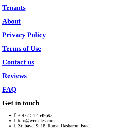
Tenants
About
Privacy Policy
Terms of Use
Contact us
Reviews
FAQ
Get in touch
+ 972-54-4549693
info@wemates.com
Zrubavel St 18, Ramat Hasharon, Israel