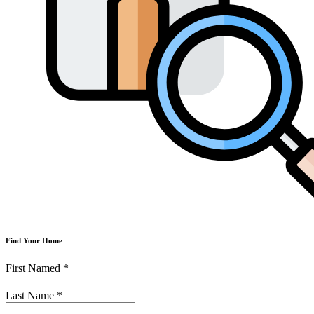
Find Your Home
First Named
*
Last Name
*