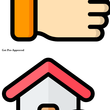
Get Pre-Approved