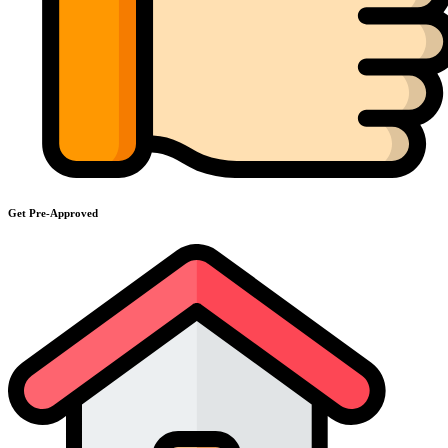
Get Pre-Approved