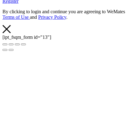
Register
By clicking to login and continue you are agreeing to WeMates
Terms of Use
and
Privacy Policy
.
[ipt_fsqm_form id="13"]