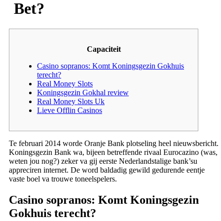
Bet?
Capaciteit
Casino sopranos: Komt Koningsgezin Gokhuis
terecht?
Real Money Slots
Koningsgezin Gokhal review
Real Money Slots Uk
Lieve Offlin Casinos
Te februari 2014 worde Oranje Bank plotseling heel nieuwsbericht.
Koningsgezin Bank wa, bijeen betreffende rivaal Eurocazino (was,
weten jou nog?) zeker va gij eerste Nederlandstalige bank’su
appreciren internet.
De word baldadig gewild gedurende eentje
vaste boel va trouwe toneelspelers.
Casino sopranos: Komt Koningsgezin
Gokhuis terecht?