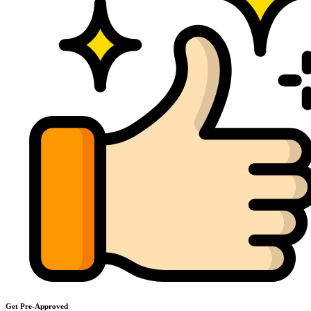
Get Pre-Approved