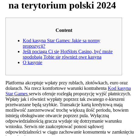
na terytorium polski 2024
Content
Kod kasyna Star Games: Jakie sa normy
propozycji?
Jeśli pociąga Ci się HotSlots Casino, być może
spodobają Tobie się również owe kasyna
O kasynie
Platforma akceptuje wpłaty przy rublach, złotówkach, euro oraz
dolarach. Na rzecz komfortowe warunki kontrahenta
Kod kasyna
Star Games
serwis oferuje rozległą propozycję wyjść płatniczych.
Wpłaty jak i również wypłaty poprzez tak zwanego e-kieszeni
przetwarzane będą szybkie. Transakcje kartą kredytową mają
możliwość zarezerwować trochę większą ilość periodu, bowiem
istnieją obsługiwane otwarcie poprzez pula.
Wyłączną
odpowiedzialnością gracza wydaje się dotrzymanie warunku
wniosku. Serwis nie zaakceptować ponosi sądowej
odpowiedzialności w ciągu zachowanie konsumenta w zamknięciu