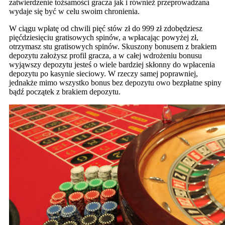
zatwierdzenie tożsamości gracza jak i również przeprowadzana
wydaje się być w celu swoim chronienia.
W ciągu wpłatę od chwili pięć stów zł do 999 zł zdobędziesz
pięćdziesięciu gratisowych spinów, a wpłacając powyżej zł,
otrzymasz stu gratisowych spinów. Skuszony bonusem z brakiem
depozytu założysz profil gracza, a w całej wdrożeniu bonusu
wyjąwszy depozytu jesteś o wiele bardziej skłonny do wpłacenia
depozytu po kasynie sieciowy. W rzeczy samej poprawniej,
jednakże mimo wszystko bonus bez depozytu owo bezpłatne spiny
bądź początek z brakiem depozytu.