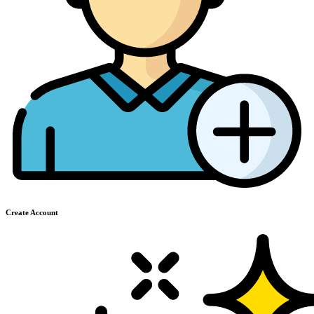
Create Account