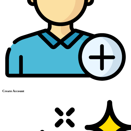
Create Account