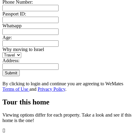
Phone Number:
Passport ID:
Whatsapp
Age:
Why moving to Israel
Address:
Submit
By clicking to login and continue you are agreeing to WeMates
Terms of Use
and
Privacy Policy
.
Tour this home
Viewing options differ for each property. Take a look and see if this
home is the one!