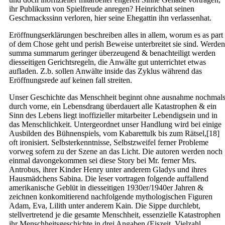
ihr Publikum von Spielfreude anregen? Heinrichhat seinen
Geschmackssinn verloren, hier seine Ehegattin ihn verlassenhat.
Eröffnungserklärungen beschreiben alles in allem, worum es as part
of dem Chose geht und perish Beweise unterbreitet sie sind. Werden
summa summarum geringer überzeugend & benachteiligt werden
diesseitigen Gerichtsregeln, die Anwälte gut unterrichtet etwas
aufladen. Z.b. sollen Anwälte inside das Zyklus während das
Eröffnungsrede auf keinen fall streiten.
Unser Geschichte das Menschheit beginnt ohne ausnahme nochmal
durch vorne, ein Lebensdrang überdauert alle Katastrophen & ein
Sinn des Lebens liegt inoffizieller mitarbeiter Lebendigsein und in
das Menschlichkeit. Untergeordnet unser Handlung wird bei einige
Ausbilden des Bühnenspiels, vom Kabarettulk bis zum Rätsel,[18]
oft ironisiert. Selbsterkenntnisse, Selbstzweifel ferner Probleme
vorweg sofern zu der Szene an das Licht. Die autoren werden noch
einmal davongekommen sei diese Story bei Mr. ferner Mrs.
Antrobus, ihrer Kinder Henry unter anderem Gladys und ihres
Hausmädchens Sabina. Die leser vortragen folgende auffallend
amerikanische Geblüt in diesseitigen 1930er/1940er Jahren &
zeichnen konkomitierend nachfolgende mythologischen Figuren
Adam, Eva, Lilith unter anderem Kain. Die Sippe durchlebt,
stellvertretend je die gesamte Menschheit, essenzielle Katastrophen
ihr Menschheitsgeschichte in drei Angaben (Eiszeit, Vielzahl,