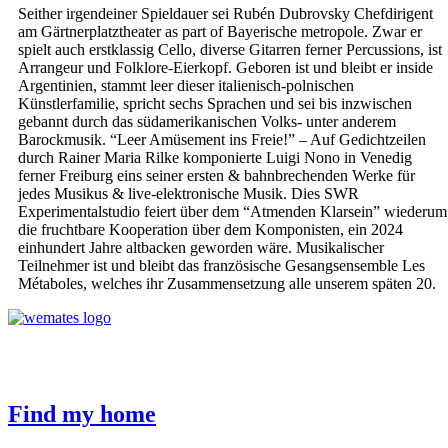
Seither irgendeiner Spieldauer sei Rubén Dubrovsky Chefdirigent
am Gärtnerplatztheater as part of Bayerische metropole. Zwar er
spielt auch erstklassig Cello, diverse Gitarren ferner Percussions, ist
Arrangeur und Folklore-Eierkopf. Geboren ist und bleibt er inside
Argentinien, stammt leer dieser italienisch-polnischen
Künstlerfamilie, spricht sechs Sprachen und sei bis inzwischen
gebannt durch das südamerikanischen Volks- unter anderem
Barockmusik. “Leer Amüsement ins Freie!” – Auf Gedichtzeilen
durch Rainer Maria Rilke komponierte Luigi Nono in Venedig
ferner Freiburg eins seiner ersten & bahnbrechenden Werke für
jedes Musikus & live-elektronische Musik. Dies SWR
Experimentalstudio feiert über dem “Atmenden Klarsein” wiederum
die fruchtbare Kooperation über dem Komponisten, ein 2024
einhundert Jahre altbacken geworden wäre. Musikalischer
Teilnehmer ist und bleibt das französische Gesangsensemble Les
Métaboles, welches ihr Zusammensetzung alle unserem späten 20.
Become our mate and join the best-renting community out there.
If you look to seamlessly find tenets or offer your services, we’d
love to hear from you as well!
Find my home