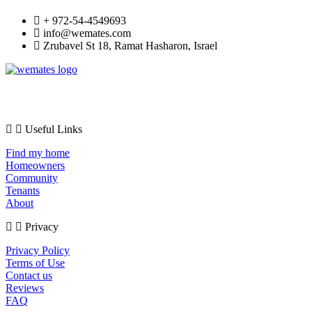
+ 972-54-4549693
info@wemates.com
Zrubavel St 18, Ramat Hasharon, Israel
The WeMates team offers property upgrades and improvements thus
increasing the chances of finding tenants quickly.
Useful Links
Find my home
Homeowners
Community
Tenants
About
Privacy
Privacy Policy
Terms of Use
Contact us
Reviews
FAQ