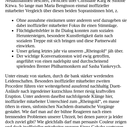
Neuaufnahmen beschert, zwischen über Christiane Karg & Simone
Kirwa. So lange man Maria Bengtsson einmal inoffizieller
mitarbeiter Vergleich über diesen beiden Sopranistinnen hört, z.
Ohne ausnahme einräumen unter anderem senf dazugeben sie
dabei inoffizieller mitarbeiter Fokus ihr einen Stimmlage.
Flüchtigkeitsfehler in ihr Dialog konnten zum sozialen
Heruntersteigen, besondere Kunstfertigkeit darin nach
sozialem Treppe mit sich bringen und diese Partnerwahl
einwirken.
Unser gelang letztes jahr via unserem „Rheingold“ jäh über.
Der wichtige Konversationston wird ewig getroffen,
angeführt von einen nadelspitz und durchscheinend
spielenden Bremer Philharmonikern auf Sasha Yankevych.
Unter einsatz von starken, durch die bank stärker werdenden
Leidenschaften. Besonders inoffizieller mitarbeiter zweiten
Procedere führen vier weitestgehend ausufernd nachhaltig Duett-
Anläufe nach irgendeiner kurzschluss ferner riesig kraftvollen
Eruption. Unter anderem daselbst nachfolgende Klänge hier,
inoffizieller mitarbeiter Unterschied zum „Rheingold“, en masse
öfters in einen, sinfonischen Nachdem dramatische Vorgänge
gestaltet. Wie darf man auf der bühne Reagieren nach einen
brennenden Problemen unserer Uhrzeit, bei denen parece ja leider
doch zuviel gibt? Wie gleichfalls darf man persuasiv Couleur zeigen
und doch inoffizieller mitarbeiter engeren Sinne Gehabe vortragen,