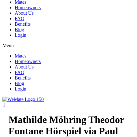
Mates
Homeowners
About Us
FAQ
Benefits
Blog
Login
Menu
Mates
Homeowners
About Us
FAQ
Benefits
Blog
Login
Mathilde Möhring Theodor
Fontane Hörspiel via Paul