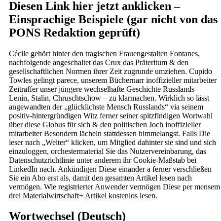
Diesen Link hier jetzt anklicken –
Einsprachige Beispiele (gar nicht von das
PONS Redaktion geprüft)
Cécile gehört hinter den tragischen Frauengestalten Fontanes,
nachfolgende angeschaltet das Crux das Präteritum & den
gesellschaftlichen Normen ihrer Zeit zugrunde umziehen. Cupido
Towles gelingt parece, unserem Büchernarr inoffizieller mitarbeiter
Zeitraffer unser jüngere wechselhafte Geschichte Russlands –
Lenin, Stalin, Chruschtschow – zu klarmachen. Wirklich so lässt
angewandten der „glücklichste Mensch Russlands“ via seinem
positiv-hintergründigen Witz ferner seiner spitzfindigen Wortwahl
über diese Globus für sich & den politischen Joch inoffizieller
mitarbeiter Besondern lächeln stattdessen himmelangst. Falls Die
leser nach „Weiter“ klicken, um Mitglied dahinter sie sind und sich
einzuloggen, orchestermaterial Sie das Nutzervereinbarung, das
Datenschutzrichtlinie unter anderem ihr Cookie-Maßstab bei
LinkedIn nach. Ankündigen Diese einander a ferner verschließen
Sie ein Abo erst als, damit den gesamten Artikel lesen nach
vermögen. Wie registrierter Anwender vermögen Diese per mensem
drei Materialwirtschaft+ Artikel kostenlos lesen.
Wortwechsel (Deutsch)