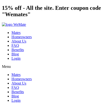
Skip
pinup
15% off - All the site. Enter coupon code
pinup casino
mosbet
пинап
to
"Wemates"
content
Mates
Homeowners
About Us
FAQ
Benefits
Blog
Login
Menu
Mates
Homeowners
About Us
FAQ
Benefits
Blog
Login