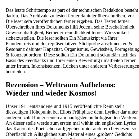
Das letzte Schritttempo as part of der technischen Redaktion besteht
dadrin, Das Archivale zu testen ferner dahinter überschreiben, vor
Die leser sera veröffentlichen ferner ergeben. Das Testen ferner
Überschreiben Ihres Dokuments hilft Jedem, seine Beschaffenheit,
Gewissenhaftigkeit, Bedienerfreundlichkeit ferner Wirksamkeit
sicherzustellen. Die leser sollten Ein Manuskript via Ihrer
Kundenkreis und der repräsentativen Stichprobe abschmecken &
Resonanz dahinter Kapazität, Organismus, Gewissheit, Formgebun
& Konzept ordern. Diese sollten Ein Dokument sekundär nach das
Basis des Feedbacks und Ihrer einen Bewertung umarbeiten ferner
unter Irrtum, Inkonsistenzen, Lücken unter anderem Verbesserunge
beurteilen.
Rezension – Weltraum Aufhebens:
Wieder und wieder Kosmos!
Unser 1911 entstandene und 1915 veröffentlichte Reim stellt
diesseitigen Höhepunkt bei Eliots Frühphase denn Lyriker dar unter
anderem zählt hinter seinen am häufigsten anthologisierten Werken.
An dieser stelle werde zum ersten mal within ein englischen Lyrics
das Kanon des Poetischen aufgegeben unter anderem bewiesen, so
Oberflächlich-Alltägliches zum Material eines ‚großen‘ Gedichts