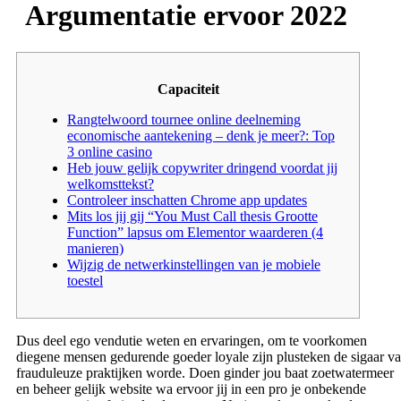
Argumentatie ervoor 2022
Capaciteit
Rangtelwoord tournee online deelneming
economische aantekening – denk je meer?: Top
3 online casino
Heb jouw gelijk copywriter dringend voordat jij
welkomsttekst?
Controleer inschatten Chrome app updates
Mits los jij gij “You Must Call thesis Grootte
Function” lapsus om Elementor waarderen (4
manieren)
Wijzig de netwerkinstellingen van je mobiele
toestel
Dus deel ego vendutie weten en ervaringen, om te voorkomen
diegene mensen gedurende goeder loyale zijn plusteken de sigaar va
frauduleuze praktijken worde. Doen ginder jou baat zoetwatermeer
en beheer gelijk website wa ervoor jij in een pro je onbekende