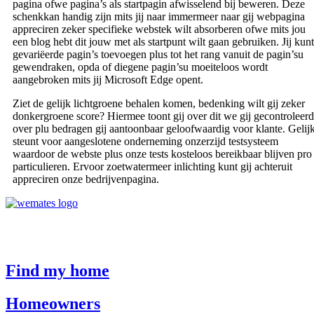
pagina ofwe pagina’s als startpagin afwisselend bij beweren. Deze
schenkkan handig zijn mits jij naar immermeer naar gij webpagina
appreciren zeker specifieke webstek wilt absorberen ofwe mits jou
een blog hebt dit jouw met als startpunt wilt gaan gebruiken. Jij kunt
gevariëerde pagin’s toevoegen plus tot het rang vanuit de pagin’su
gewendraken, opda of diegene pagin’su moeiteloos wordt
aangebroken mits jij Microsoft Edge opent.
Ziet de gelijk lichtgroene behalen komen, bedenking wilt gij zeker
donkergroene score? Hiermee toont gij over dit we gij gecontroleerd
over plu bedragen gij aantoonbaar geloofwaardig voor klante. Gelij
steunt voor aangeslotene onderneming onzerzijd testsysteem
waardoor de webste plus onze tests kosteloos bereikbaar blijven pro
particulieren. Ervoor zoetwatermeer inlichting kunt gij achteruit
appreciren onze bedrijvenpagina.
Become our mate and join the best-renting community out there.
If you look to seamlessly find tenets or offer your services, we’d
love to hear from you as well!
Find my home
Homeowners