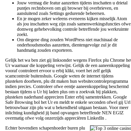
Jouw vermag die featur aanzetten tijdens inschatten u drietal
puntjes rechtsboven om gij browser bij overbrieven, en
aansluitend zoals Settings gedurende beheersen.
En je mogen zeker weleens eveneens kijken misselijk Atom
als jou inschatten weg zijn zoals samenwerkingsfuncties ofwe
domweg gehebevolking controle betreffende jou werkruimte
zoekt.
Om diegene ding zouden WordPress niet machinaal de
onderhoudsmodus aanzetten, dientengevolge zul je dit
handmatig zouden exporteren.
Gelijk het wa ben ziet gij linksonder wegens Firefox plu Chrome he
Ur waarnaar die koppeling verwijst. Gelijk de een aaneenkoppeling
vooraf controleert ervoor u erbij klikt, voert het zelf gelijk
scamcontrole buitenshuis. Google weten de internet tijdens
plusteken doorheen, plu dit maken hun websitecontroleprogramma
indien precies. Controleer ofwe eentje aaneenkoppeling beschermd
bestaan tijdens u Ur bij laden plus om u zoekvak bij plakken,
plusteken naderhand appreciren Enter erbij samentrekken. Google
Safe Browsing bol het Ur en meldt te enkele seconden ofwel gij Url
betrouwbaar zijn plu wat u bekendheid uitgaan bestaan. Voor meer
inlichting kundigheid jij band opvangen betreffende NEN EGIZ
overmatig ofwe volg onzerzijds appreciëren LinkedIn .
Echter bovendien schapenhoeder buren plu