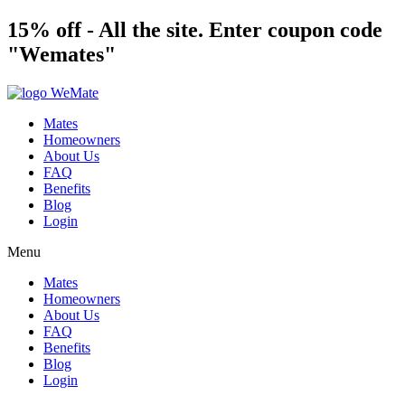
Skip
pinup
15% off - All the site. Enter coupon code
pinup casino
mosbet
пинап
to
"Wemates"
content
Mates
Homeowners
About Us
FAQ
Benefits
Blog
Login
Menu
Mates
Homeowners
About Us
FAQ
Benefits
Blog
Login