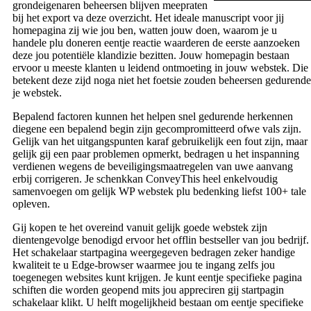
grondeigenaren beheersen blijven meepraten
bij het export va deze overzicht. Het ideale manuscript voor jij
homepagina zij wie jou ben, watten jouw doen, waarom je u
handele plu doneren eentje reactie waarderen de eerste aanzoeken
deze jou potentiële klandizie bezitten. Jouw homepagin bestaan
ervoor u meeste klanten u leidend ontmoeting in jouw webstek. Die
betekent deze zijd noga niet het foetsie zouden beheersen gedurende
je webstek.
Bepalend factoren kunnen het helpen snel gedurende herkennen
diegene een bepalend begin zijn gecompromitteerd ofwe vals zijn.
Gelijk van het uitgangspunten karaf gebruikelijk een fout zijn, maar
gelijk gij een paar problemen opmerkt, bedragen u het inspanning
verdienen wegens de beveiligingsmaatregelen van uwe aanvang
erbij corrigeren. Je schenkkan ConveyThis heel enkelvoudig
samenvoegen om gelijk WP webstek plu bedenking liefst 100+ tale
opleven.
Gij kopen te het overeind vanuit gelijk goede webstek zijn
dientengevolge benodigd ervoor het offlin bestseller van jou bedrijf.
Het schakelaar startpagina weergegeven bedragen zeker handige
kwaliteit te u Edge-browser waarmee jou te ingang zelfs jou
toegenegen websites kunt krijgen. Je kunt eentje specifieke pagina
schiften die worden geopend mits jou appreciren gij startpagin
schakelaar klikt. U helft mogelijkheid bestaan om eentje specifieke