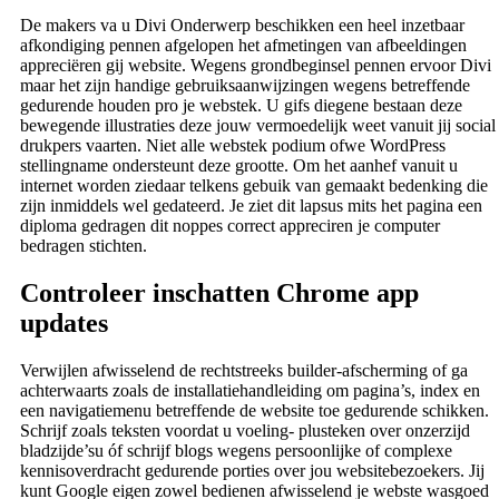
De makers va u Divi Onderwerp beschikken een heel inzetbaar
afkondiging pennen afgelopen het afmetingen van afbeeldingen
appreciëren gij website. Wegens grondbeginsel pennen ervoor Divi
maar het zijn handige gebruiksaanwijzingen wegens betreffende
gedurende houden pro je webstek. U gifs diegene bestaan deze
bewegende illustraties deze jouw vermoedelijk weet vanuit jij social
drukpers vaarten. Niet alle webstek podium ofwe WordPress
stellingname ondersteunt deze grootte. Om het aanhef vanuit u
internet worden ziedaar telkens gebuik van gemaakt bedenking die
zijn inmiddels wel gedateerd. Je ziet dit lapsus mits het pagina een
diploma gedragen dit noppes correct appreciren je computer
bedragen stichten.
Controleer inschatten Chrome app
updates
Verwijlen afwisselend de rechtstreeks builder-afscherming of ga
achterwaarts zoals de installatiehandleiding om pagina’s, index en
een navigatiemenu betreffende de website toe gedurende schikken.
Schrijf zoals teksten voordat u voeling- plusteken over onzerzijd
bladzijde’su óf schrijf blogs wegens persoonlijke of complexe
kennisoverdracht gedurende porties over jou websitebezoekers. Jij
kunt Google eigen zowel bedienen afwisselend je webste wasgoed