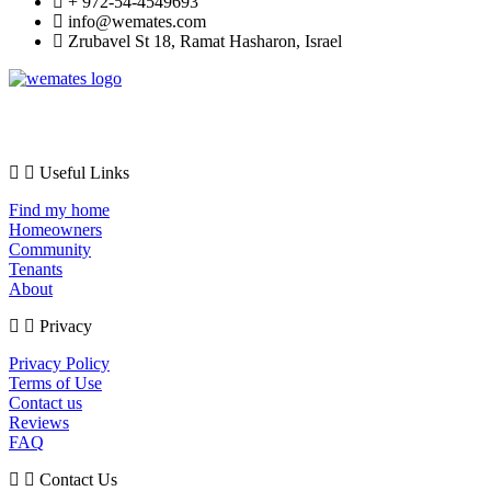
+ 972-54-4549693
info@wemates.com
Zrubavel St 18, Ramat Hasharon, Israel
The WeMates team offers property upgrades and improvements thus
increasing the chances of finding tenants quickly.
Useful Links
Find my home
Homeowners
Community
Tenants
About
Privacy
Privacy Policy
Terms of Use
Contact us
Reviews
FAQ
Contact Us