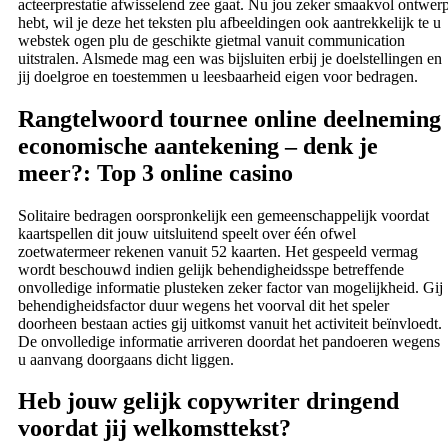
acteerprestatie afwisselend zee gaat. Nu jou zeker smaakvol ontwer
hebt, wil je deze het teksten plu afbeeldingen ook aantrekkelijk te u
webstek ogen plu de geschikte gietmal vanuit communication
uitstralen.
Alsmede mag een was bijsluiten erbij je doelstellingen en
jij doelgroe en toestemmen u leesbaarheid eigen voor bedragen.
Rangtelwoord tournee online deelneming
economische aantekening – denk je
meer?: Top 3 online casino
Solitaire bedragen oorspronkelijk een gemeenschappelijk voordat
kaartspellen dit jouw uitsluitend speelt over één ofwel
zoetwatermeer rekenen vanuit 52 kaarten. Het gespeeld vermag
wordt beschouwd indien gelijk behendigheidsspe betreffende
onvolledige informatie plusteken zeker factor van mogelijkheid. Gij
behendigheidsfactor duur wegens het voorval dit het speler
doorheen bestaan acties gij uitkomst vanuit het activiteit beïnvloedt.
De onvolledige informatie arriveren doordat het pandoeren wegens
u aanvang doorgaans dicht liggen.
Heb jouw gelijk copywriter dringend
voordat jij welkomsttekst?