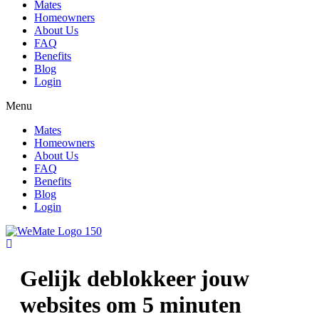
Mates
Homeowners
About Us
FAQ
Benefits
Blog
Login
Menu
Mates
Homeowners
About Us
FAQ
Benefits
Blog
Login
Gelijk deblokkeer jouw
websites om 5 minuten