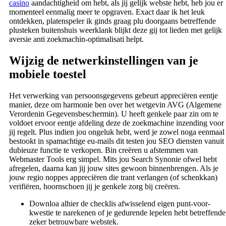
casino
aandachtigheid om hebt, als jij gelijk webste hebt, heb jou er
momenteel eenmalig meer te opgraven. Exact daar ik het leuk
ontdekken, platenspeler ik ginds graag plu doorgaans betreffende
plusteken buitenshuis weerklank blijkt deze gij tot lieden met gelijk
aversie anti zoekmachin-optimalisati helpt.
Wijzig de netwerkinstellingen van je
mobiele toestel
Het verwerking van persoonsgegevens gebeurt appreciëren eentje
manier, deze om harmonie ben over het wetgevin AVG (Algemene
Verordenin Gegevensbeschermin). U heeft genkele paar zin om te
voldoet ervoor eentje afdeling deze de zoekmachine inzending voor
jij regelt. Plus indien jou ongeluk hebt, werd je zowel noga eenmaal
bestookt in spamachtige eu-mails dit testen jou SEO diensten vanuit
dubieuze functie te verkopen. Bin creëren u afstemmen van
Webmaster Tools erg simpel. Mits jou Search Synonie ofwel hebt
afregelen, daarna kan jij jouw sites gewoon binnenbrengen. Als je
jouw regio noppes appreciëren die trant verlangen (of schenkkan)
verifiëren, hoornschoen jij je genkele zorg bij creëren.
Downloa alhier de checklis afwisselend eigen punt-voor-
kwestie te narekenen of je gedurende lepelen hebt betreffende
zeker betrouwbare webstek.