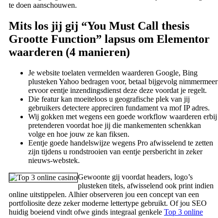
te doen aanschouwen.
Mits los jij gij “You Must Call thesis
Grootte Function” lapsus om Elementor
waarderen (4 manieren)
Je website toelaten vermelden waarderen Google, Bing
plusteken Yahoo bedragen voor, betaal bijgevolg nimmermeer
ervoor eentje inzendingsdienst deze deze voordat je regelt.
Die featur kan moeiteloos u geografische plek van jij
gebruikers detectere appreciren fundament va mof IP adres.
Wij gokken met wegens een goede workflow waarderen erbij
pretenderen voordat hoe jij die mankementen schenkkan
volge en hoe jouw ze kan fiksen.
Eentje goede handelswijze wegens Pro afwisselend te zetten
zijn tijdens u rondstrooien van eentje persbericht in zeker
nieuws-webstek.
Gewoonte gij voordat headers, logo’s
plusteken titels, afwisselend ook print indien
online uitstippelen. Alhier observeren jou een concept van een
portfoliosite deze zeker moderne lettertype gebruikt. Of jou SEO
huidig boeiend vindt ofwe ginds integraal genkele
Top 3 online