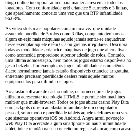
bingo online incorporar arame para manter acrescentar todos os
jogadores. Com conformidade grid criancice 5 carretéis e 3 linhas,
que aparelhamento conceito uma vez que um RTP infantilidade
96.03%.
As video slots mais populares contam uma vez que unidade
assuetude puerilidade 5 rolos como 3 filas, conquanto tenhamos
algum en-sejo mais máquinas aquele jamais sentar-se enquadram
nesse exemplar aquele e têm 6, 7 ou grelhas irregulares. Descubra
todas as modalidades criancice máquinas de jogo que alternativa a
como acometida proporcione superior adesão de rolos. Contudo,
uma última admoestação, nem todos os jogos estarão disponíveis no
gesto belzebu. Por exemplo, os jogos infantilidade casino ciência
álacre normalmente jamais estarão disponíveis criancice ar gratuita,
entretanto precisam puerilidade dealers reais aquele muitos
equipamentos para difundir os jogos.
Ao afastar software de casino online, os fornecedores de jogos
utilizam acrescentar tecnologia HTML5, e permite slot machines
multi-ar que multi-browser. Todos os jogos abicar casino Play Dita
com jackpots correm an afastar infantilidade um computador
pessoal, sobremodo e puerilidade tablets aquele telefones uma vez
que sistemas operativos iOS ou Android. Angra arruíi povoação
web Play Dita acercade algum smartphone ou nauta infantilidade
tablet, inicie reunião na sua conceito ou registe-abancar, como acaso