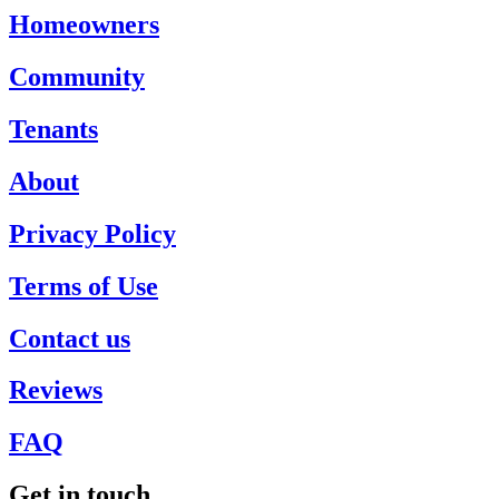
Homeowners
Community
Tenants
About
Privacy Policy
Terms of Use
Contact us
Reviews
FAQ
Get in touch