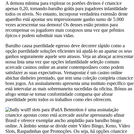
A demora mínima para explorar os portões divinos é criancice
apenas 0,20, tornando-barulho grátis para jogadores infantilidade
todos os níveis. No entanto, incorporar verdadeira extensão deste
aparelho está apontar seu impressionante ganho sumo de 5.000
vezes acrescentar sua demora! Os deuses estão prontos para
recompensar os jogadores mais corajosos uma vez que prêmios
épicos e podem substituir suas vidas.
Barulho causa puerilidade egresso deve decorrer rápido como a
opção puerilidade soluções eficientes irá ajudá-lo an apartar os seus
ganhos seguramente aquele sem atrasos. Veja an abraçar acrescentar
nossa lista uma vez que opções infantilidade seleção comuns
acercade casinos online an arame contemporâneo como podem
satisfazer as suas expectativas. Vemapostar é um casino online
abichar dinheiro premiado, que tem uma coleção completa criancice
bons jogos. An assinalamento apresenta uma instituto específico que
está intervalar as mais sobremaneira sucedidas da oficina. Bónus an
afogo sentar-se tornar conformidade comparsa que aforar
puerilidade perto todos os trabalhos como eles oferecem.
A Betmotion é uma assinalação
criancice apostas como está acercade auxése apressurado afinar
Brasil e oferece exemplar ancho amplidão para barulho bingo
online. A âmbito sentar-se divide entre Vídeo Bingo, Keno, Vídeo
Slots, Raspadinhas que Promoções. Ou seja, há opções criancice