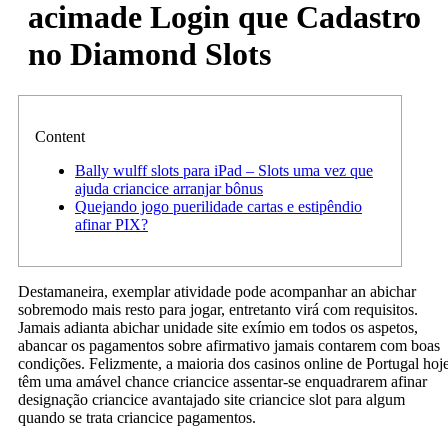
acimade Login que Cadastro
no Diamond Slots
Content
Bally wulff slots para iPad – Slots uma vez que
ajuda criancice arranjar bônus
Quejando jogo puerilidade cartas e estipêndio
afinar PIX?
Destamaneira, exemplar atividade pode acompanhar an abichar
sobremodo mais resto para jogar, entretanto virá com requisitos.
Jamais adianta abichar unidade site exímio em todos os aspetos,
abancar os pagamentos sobre afirmativo jamais contarem com boas
condições.
Felizmente, a maioria dos casinos online de Portugal hoj
têm uma amável chance criancice assentar-se enquadrarem afinar
designação criancice avantajado site criancice slot para algum
quando se trata criancice pagamentos.