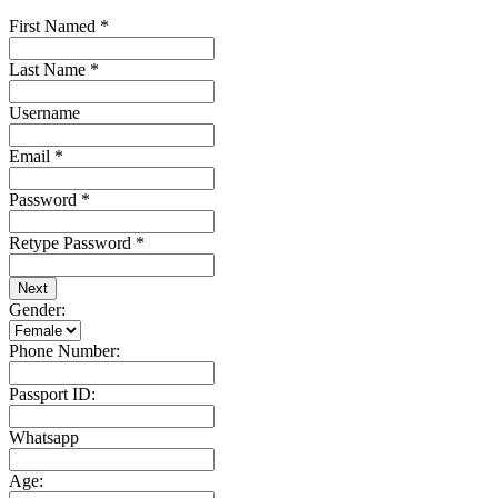
First Named
*
Last Name
*
Username
Email
*
Password
*
Retype Password
*
Next
Gender:
Phone Number:
Passport ID:
Whatsapp
Age: