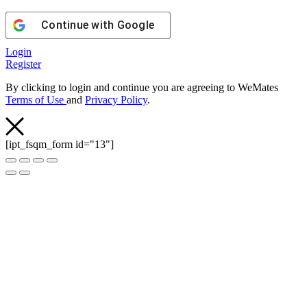
Continue with
Google
Login
Register
By clicking to login and continue you are agreeing to WeMates
Terms of Use
and
Privacy Policy
.
[ipt_fsqm_form id="13"]