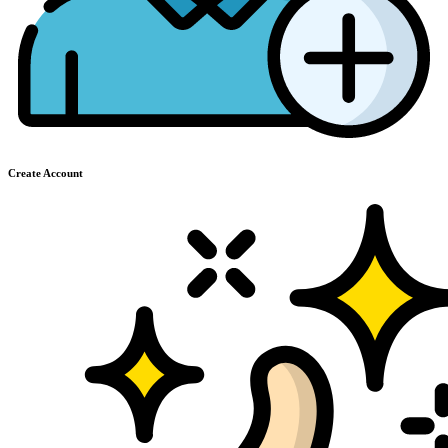
Create Account