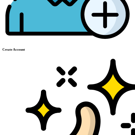
Create Account