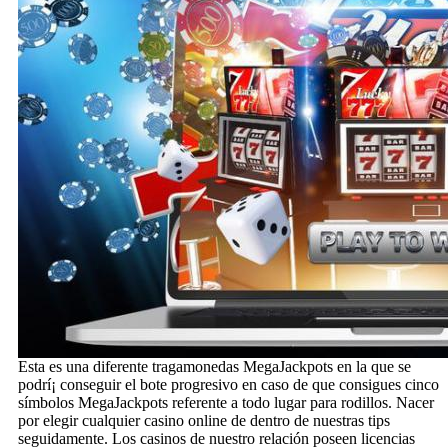
Esta es una diferente tragamonedas MegaJackpots en la que se
podrí¡ conseguir el bote progresivo en caso de que consigues cinco
símbolos MegaJackpots referente a todo lugar para rodillos. Nacer
por elegir cualquier casino online de dentro de nuestras tips
seguidamente. Los casinos de nuestro relación poseen licencias