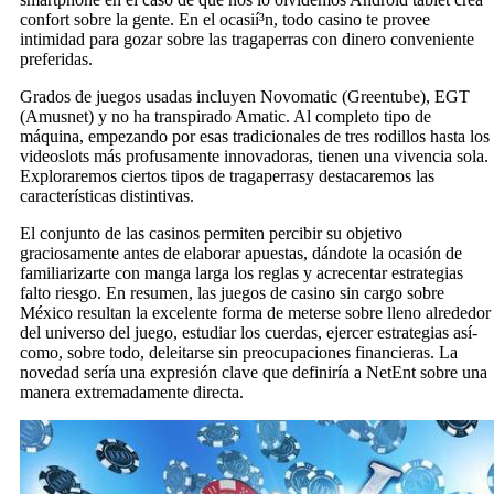
confort sobre la gente. En el ocasií³n, todo casino te provee
intimidad para gozar sobre las tragaperras con dinero conveniente
preferidas.
Grados de juegos usadas incluyen Novomatic (Greentube), EGT
(Amusnet) y no ha transpirado Amatic. Al completo tipo de
máquina, empezando por esas tradicionales de tres rodillos hasta los
videoslots más profusamente innovadoras, tienen una vivencia sola.
Exploraremos ciertos tipos de tragaperrasy destacaremos las
características distintivas.
El conjunto de las casinos permiten percibir su objetivo
graciosamente antes de elaborar apuestas, dándote la ocasión de
familiarizarte con manga larga los reglas y acrecentar estrategias
falto riesgo. En resumen, las juegos de casino sin cargo sobre
México resultan la excelente forma de meterse sobre lleno alrededor
del universo del juego, estudiar los cuerdas, ejercer estrategias así­
como, sobre todo, deleitarse sin preocupaciones financieras. La
novedad serí­a una expresión clave que definiría a NetEnt sobre una
manera extremadamente directa.