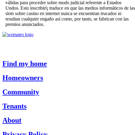
válidas para proceder sobre modo judicial referente a Estados
Undos. Esto inscribirí¡ traduce en que las medios informáticos de las
slots sobre casino en internet nunca se encuentran trucados ni
resultan cualquier engaño así­ como, por tanto, se fabrican con las
premios anunciados.
Become our mate and join the best-renting community out there.
If you look to seamlessly find tenets or offer your services, we’d
love to hear from you as well!
Find my home
Homeowners
Community
Tenants
About
Privacy Policy