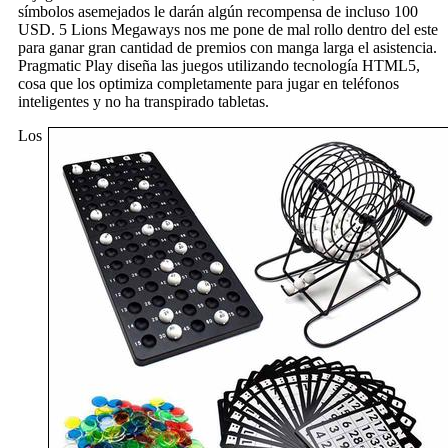
símbolos asemejados le darán algún recompensa de incluso 100
USD. 5 Lions Megaways nos me pone de mal rollo dentro del este
para ganar gran cantidad de premios con manga larga el asistencia.
Pragmatic Play diseña las juegos utilizando tecnología HTML5,
cosa que los optimiza completamente para jugar en teléfonos
inteligentes y no ha transpirado tabletas.
Los