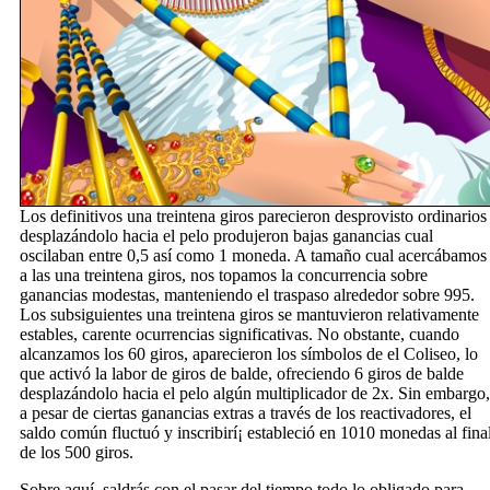
Los definitivos una treintena giros parecieron desprovisto ordinarios
desplazándolo hacia el pelo produjeron bajas ganancias cual
oscilaban entre 0,5 así­ como 1 moneda. A tamaño cual acercábamos
a las una treintena giros, nos topamos la concurrencia sobre
ganancias modestas, manteniendo el traspaso alrededor sobre 995.
Los subsiguientes una treintena giros se mantuvieron relativamente
estables, carente ocurrencias significativas. No obstante, cuando
alcanzamos los 60 giros, aparecieron los símbolos de el Coliseo, lo
que activó la labor de giros de balde, ofreciendo 6 giros de balde
desplazándolo hacia el pelo algún multiplicador de 2x. Sin embargo,
a pesar de ciertas ganancias extras a través de los reactivadores, el
saldo común fluctuó y inscribirí¡ estableció en 1010 monedas al fina
de los 500 giros.
Sobre aquí, saldrás con el pasar del tiempo todo lo obligado para