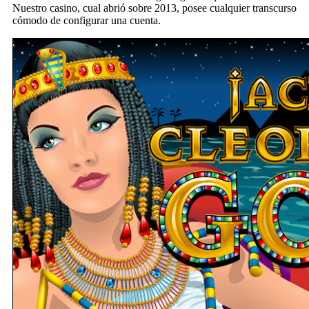
Nuestro casino, cual abrió sobre 2013, posee cualquier transcurso
cómodo de configurar una cuenta.