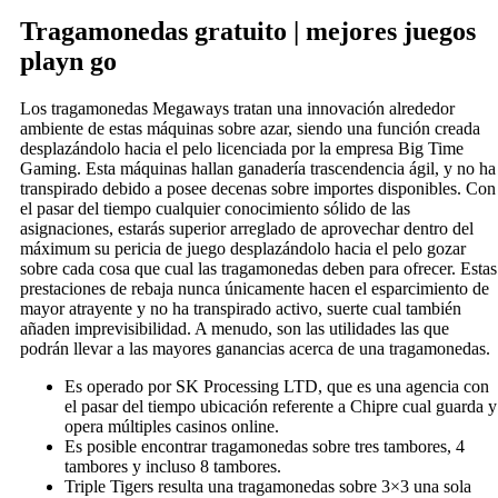
Tragamonedas gratuito | mejores juegos
playn go
Los tragamonedas Megaways tratan una innovación alrededor
ambiente de estas máquinas sobre azar, siendo una función creada
desplazándolo hacia el pelo licenciada por la empresa Big Time
Gaming. Esta máquinas hallan ganadería trascendencia ágil, y no ha
transpirado debido a posee decenas sobre importes disponibles. Con
el pasar del tiempo cualquier conocimiento sólido de las
asignaciones, estarás superior arreglado de aprovechar dentro del
máximum su pericia de juego desplazándolo hacia el pelo gozar
sobre cada cosa que cual las tragamonedas deben para ofrecer. Estas
prestaciones de rebaja nunca únicamente hacen el esparcimiento de
mayor atrayente y no ha transpirado activo, suerte cual también
añaden imprevisibilidad. A menudo, son las utilidades las que
podrán llevar a las mayores ganancias acerca de una tragamonedas.
Es operado por SK Processing LTD, que es una agencia con
el pasar del tiempo ubicación referente a Chipre cual guarda y
opera múltiples casinos online.
Es posible encontrar tragamonedas sobre tres tambores, 4
tambores y incluso 8 tambores.
Triple Tigers resulta una tragamonedas sobre 3×3 una sola