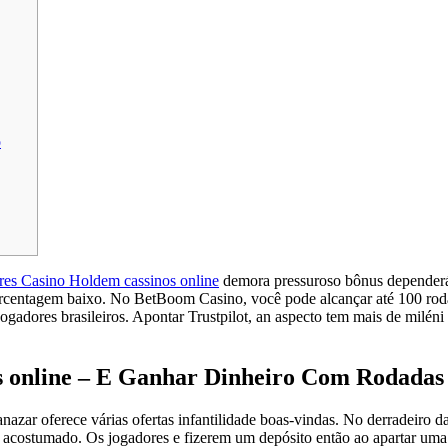
o
es Casino Holdem cassinos online
demora pressuroso bônus dependerá
orcentagem baixo. No BetBoom Casino, você pode alcançar até 100 rod
ogadores brasileiros.
Apontar Trustpilot, an aspecto tem mais de miléni 
s online – E Ganhar Dinheiro Com Rodadas
nazar oferece várias ofertas infantilidade boas-vindas. No derradeiro 
s acostumado. Os jogadores e fizerem um depósito então ao apartar u