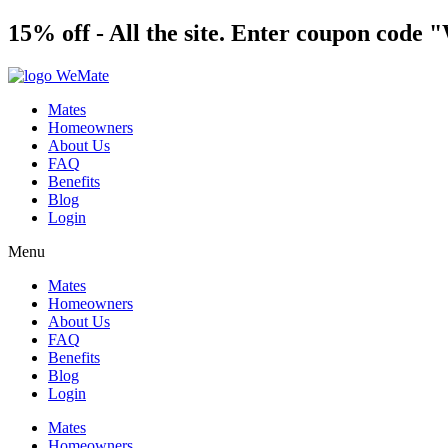
Skip
pinup
15% off - All the site. Enter coupon code
pinup casino
mosbet
пинап
to
content
Mates
Homeowners
About Us
FAQ
Benefits
Blog
Login
Menu
Mates
Homeowners
About Us
FAQ
Benefits
Blog
Login
Mates
Homeowners