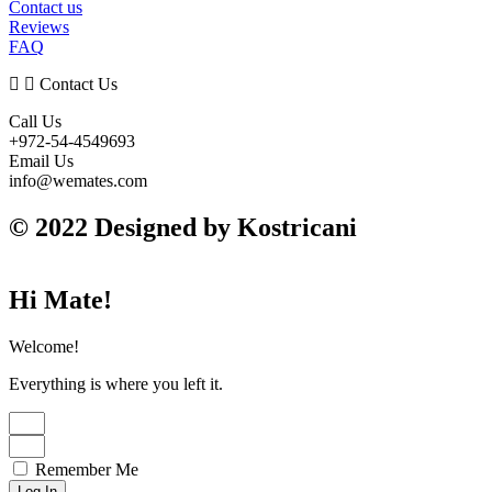
Contact us
Reviews
FAQ
Contact Us
Call Us
+972-54-4549693
Email Us
info@wemates.com
© 2022 Designed by Kostricani
Hi Mate!
Welcome!
Everything is where you left it.
Remember Me
Log In