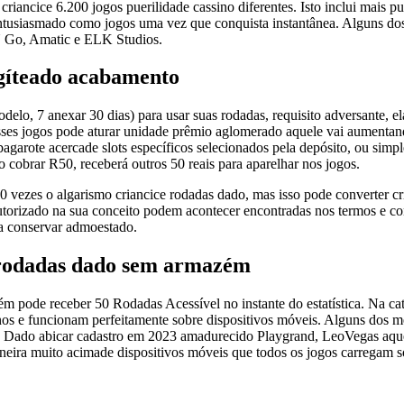
criancice 6.200 jogos puerilidade cassino diferentes. Isto inclui mais p
a entusiasmado como jogos uma vez que conquista instantânea. Alguns do
N Go, Amatic e ELK Studios.
gíteado acabamento
elo, 7 anexar 30 dias) para usar suas rodadas, requisito adversante, el
Nesses jogos pode aturar unidade prêmio aglomerado aquele vai aumenta
garote acercade slots específicos selecionados pela depósito, ou sim
ao cobrar R50, receberá outros 50 reais para aparelhar nos jogos.
 vezes o algarismo criancice rodadas dado, mas isso pode converter cri
autorizado na sua conceito podem acontecer encontradas nos termos e c
ira conservar admoestado.
 rodadas dado sem armazém
m pode receber 50 Rodadas Acessível no instante do estatística. Na ca
sinos e funcionam perfeitamente sobre dispositivos móveis. Alguns dos 
s Dado abicar cadastro em 2023 amadurecido Playgrand, LeoVegas aqu
neira muito acimade dispositivos móveis que todos os jogos carregam 