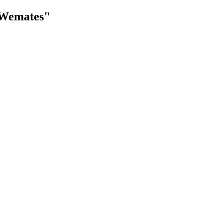
 "Wemates"