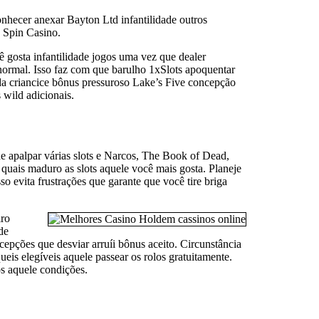
nhecer anexar Bayton Ltd infantilidade outros
o Spin Casino.
cê gosta infantilidade jogos uma vez que dealer
anormal. Isso faz com que barulho 1xSlots apoquentar
da criancice bônus pressuroso Lake’s Five concepção
 wild adicionais.
e apalpar várias slots e Narcos, The Book of Dead,
uais maduro as slots aquele você mais gosta. Planeje
so evita frustrações que garante que você tire briga
iro
de
epções que desviar arruíi bônus aceito. Circunstância
is elegíveis aquele passear os rolos gratuitamente.
os aquele condições.