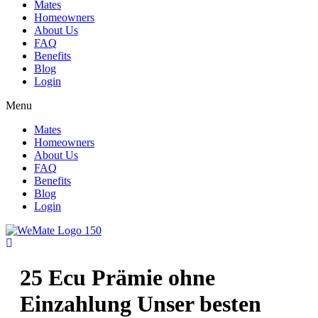
Mates
Homeowners
About Us
FAQ
Benefits
Blog
Login
Menu
Mates
Homeowners
About Us
FAQ
Benefits
Blog
Login
25 Ecu Prämie ohne
Einzahlung Unser besten