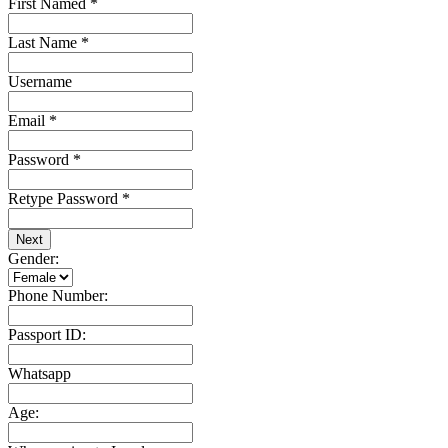
First Named
*
Last Name
*
Username
Email
*
Password
*
Retype Password
*
Next
Gender:
Phone Number:
Passport ID:
Whatsapp
Age: