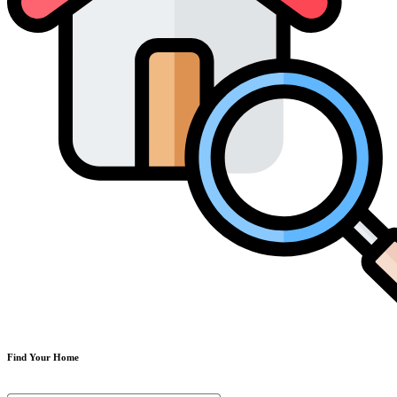
Find Your Home