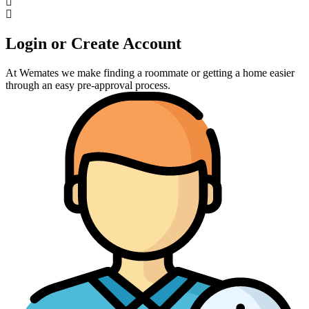
Login or Create Account
At Wemates we make finding a roommate or getting a home easier
through an easy pre-approval process.