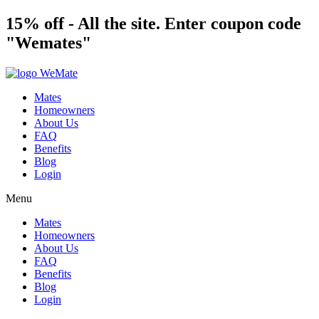
Skip
pinup
15% off - All the site. Enter coupon code
pinup casino
mosbet
пинап
to
"Wemates"
content
Mates
Homeowners
About Us
FAQ
Benefits
Blog
Login
Menu
Mates
Homeowners
About Us
FAQ
Benefits
Blog
Login