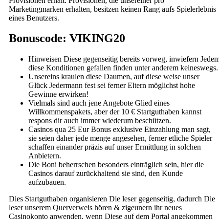
Provisionen erhält. Provisionen, die unsereiner pro
Marketingmarken erhalten, besitzen keinen Rang aufs Spielerlebnis
eines Benutzers.
Bonuscode: VIKING20
Hinweisen Diese gegenseitig bereits vorweg, inwiefern Jede
diese Konditionen gefallen finden unter anderem keineswegs.
Unsereins kraulen diese Daumen, auf diese weise unser
Glück Jedermann fest sei ferner Eltern möglichst hohe
Gewinne erwirken!
Vielmals sind auch jene Angebote Glied eines
Willkommenspakets, aber der 10 € Startguthaben kannst
respons dir auch immer wiederum beschützen.
Casinos qua 25 Eur Bonus exklusive Einzahlung man sagt,
sie seien daher jede menge angesehen, ferner etliche Spieler
schaffen einander präzis auf unser Ermittlung in solchen
Anbietern.
Die Boni beherrschen besonders einträglich sein, hier die
Casinos darauf zurückhaltend sie sind, den Kunde
aufzubauen.
Dies Startguthaben organisieren Die leser gegenseitig, dadurch Die
leser unserem Querverweis hören & zigeunern ihr neues
Casinokonto anwenden, wenn Diese auf dem Portal angekommen