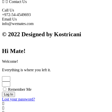
Contact Us
Call Us
+972-54-4549693
Email Us
info@wemates.com
© 2022 Designed by Kostricani
Hi Mate!
Welcome!
Everything is where you left it.
Remember Me
Log In
Lost your password?