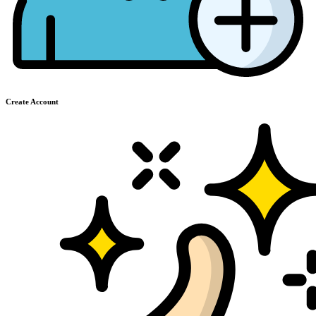
Create Account