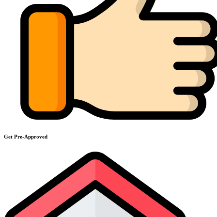
Get Pre-Approved